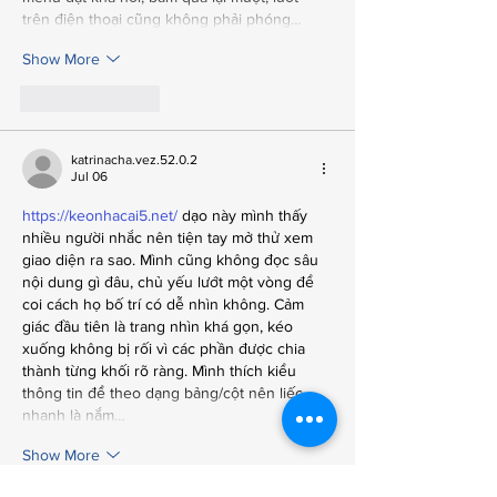
trên điện thoại cũng không phải phóng…
Show More
Like
Reply
katrinacha.vez.52.0.2
Jul 06
https://keonhacai5.net/
 dạo này mình thấy 
nhiều người nhắc nên tiện tay mở thử xem 
giao diện ra sao. Mình cũng không đọc sâu 
nội dung gì đâu, chủ yếu lướt một vòng để 
coi cách họ bố trí có dễ nhìn không. Cảm 
giác đầu tiên là trang nhìn khá gọn, kéo 
xuống không bị rối vì các phần được chia 
thành từng khối rõ ràng. Mình thích kiểu 
thông tin để theo dạng bảng/cột nên liếc 
nhanh là nắm…
Show More
Like
Reply