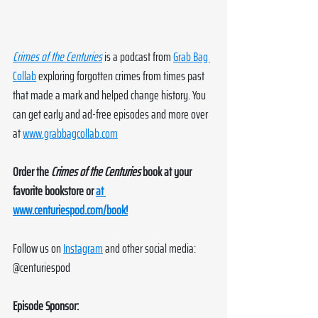
Crimes of the Centuries
 is a podcast from 
Grab Bag 
Collab
 exploring forgotten crimes from times past 
that made a mark and helped change history. You 
can get early and ad-free episodes and more over 
at 
www.grabbagcollab.com
Order the 
Crimes of the Centuries
 book at your 
favorite bookstore or 
at 
www.centuriespod.com/book!
Follow
 us on 
Instagram
 and other social media: 
@centuriespod
Episode Sponsor: