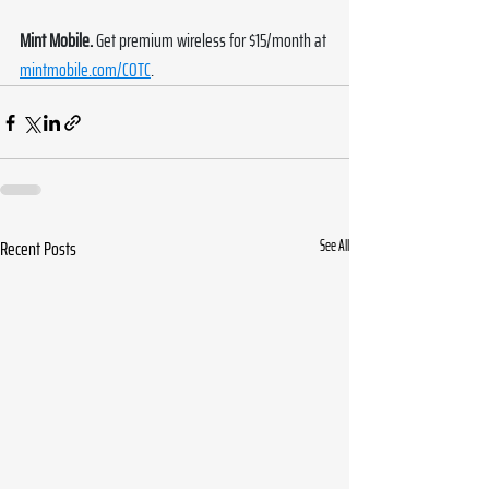
Mint Mobile.
 Get premium wireless for $15/month at 
mintmobile.com/COTC
.
Recent Posts
See All