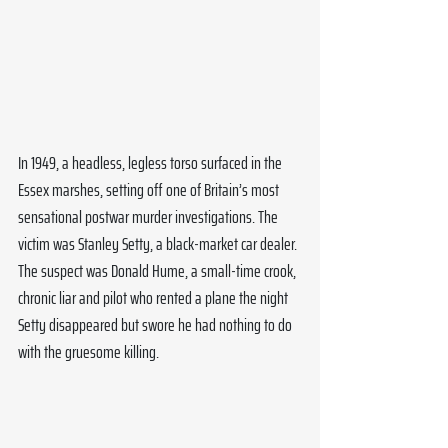
In 1949, a headless, legless torso surfaced in the 
Essex marshes, setting off one of Britain’s most 
sensational postwar murder investigations. The 
victim was Stanley Setty, a black-market car dealer. 
The suspect was Donald Hume, a small-time crook, 
chronic liar and pilot who rented a plane the night 
Setty disappeared but swore he had nothing to do 
with the gruesome killing.