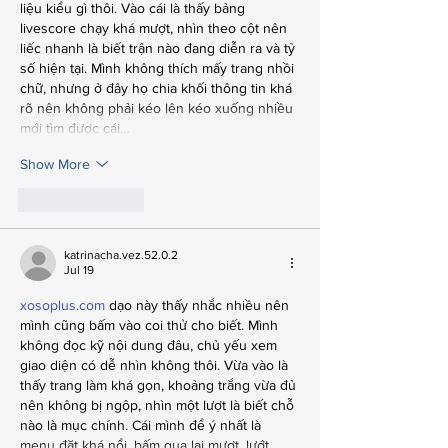
liệu kiểu gì thôi. Vào cái là thấy bảng 
livescore chạy khá mượt, nhìn theo cột nên 
liếc nhanh là biết trận nào đang diễn ra và tỷ 
số hiện tại. Mình không thích mấy trang nhồi 
chữ, nhưng ở đây họ chia khối thông tin khá 
rõ nên không phải kéo lên kéo xuống nhiều 
mới tìm được cái…
Show More
Like
Reply
katrinacha.vez.52.0.2
Jul 19
xosoplus.com
 dạo này thấy nhắc nhiều nên 
mình cũng bấm vào coi thử cho biết. Mình 
không đọc kỹ nội dung đâu, chủ yếu xem 
giao diện có dễ nhìn không thôi. Vừa vào là 
thấy trang làm khá gọn, khoảng trắng vừa đủ 
nên không bị ngộp, nhìn một lượt là biết chỗ 
nào là mục chính. Cái mình để ý nhất là 
menu đặt khá nổi, bấm qua lại mượt, lướt 