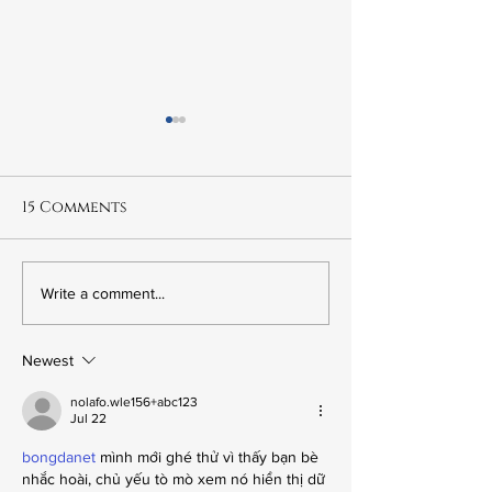
15 Comments
6.20 Fred Korematsu:
6.19 "Goodnig
Write a comment...
The Wrong Kind of
Sweet Wife:" 
American
in Mission Hi
Newest
nolafo.wle156+abc123
Jul 22
bongdanet
 mình mới ghé thử vì thấy bạn bè 
nhắc hoài, chủ yếu tò mò xem nó hiển thị dữ 