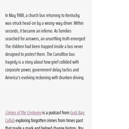
In May 1988, a church bus returning to Kentucky 
was struck head-on by a wrong-way driver. Within 
seconds, it became an inferno. As families 
searched for answers, an unsettling truth emerged: 
The children had been trapped inside a bus never 
designed to protect them. The Carrollton bus 
tragedy is a story about how grief collided with 
corporate power, government delay tactics and 
America’s evolving reckoning with drunken driving.
Crimes of the Centuries
 is a podcast from 
Grab Bag 
Collab
 exploring forgotten crimes from times past 
that made a mark and helped change history. You 