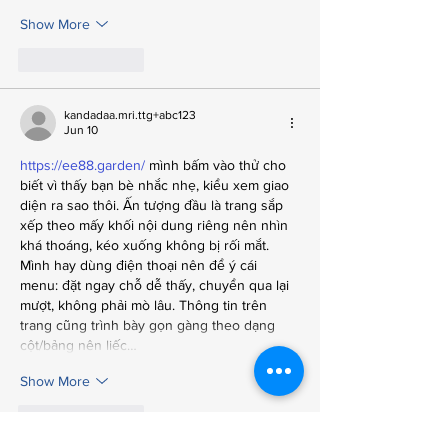
Show More
Like
Reply
kandadaa.mri.ttg+abc123
Jun 10
https://ee88.garden/
 mình bấm vào thử cho 
biết vì thấy bạn bè nhắc nhẹ, kiểu xem giao 
diện ra sao thôi. Ấn tượng đầu là trang sắp 
xếp theo mấy khối nội dung riêng nên nhìn 
khá thoáng, kéo xuống không bị rối mắt. 
Mình hay dùng điện thoại nên để ý cái 
menu: đặt ngay chỗ dễ thấy, chuyển qua lại 
mượt, không phải mò lâu. Thông tin trên 
trang cũng trình bày gọn gàng theo dạng 
cột/bảng nên liếc…
Show More
Like
Reply