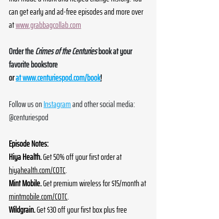
can get early and ad-free episodes and more over 
at 
www.grabbagcollab.com
Order the 
Crimes of the Centuries
 book at your 
favorite bookstore 
or 
at 
www.centuriespod.com/book
!
Follow us on 
Instagram
 and other social media: 
@centuriespod
Episode Notes:
Hiya Health. 
Get 50% off your first order at 
hiyahealth.com/COTC
.
Mint Mobile. 
Get premium wireless for $15/month at 
mintmobile.com/COTC
.
Wildgrain. 
Get $30 off your first box plus free 