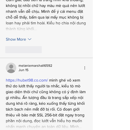
không bị nhồi chữ hay màu mè quá nên lướt 
nhanh vẫn dễ chịu. Mình để ý cái menu đặt 
chỗ dễ thấy, bấm qua lại mấy mục không bị 
loạn hay phải tìm hoài. Kiểu họ chia nội dung 
thành từng khối…
Show More
Like
Reply
melaniemarshall6592
Jun 15
https://hubet98.co.com/
 mình ghé vô xem 
thử do lướt thấy người ta nhắc, kiểu tò mò 
giao diện thôi chứ cũng không có ý định làm 
gì nhiều. Ấn tượng đầu là trang sắp xếp nội 
dung khá rõ ràng, kéo xuống thấy từng khối 
tách bạch nên mắt đỡ bị rối. Có đoạn giới 
thiệu về bảo mật SSL 256-bit đặt ngay trong 
phần nội dung, đọc lướt vẫn hiểu họ muốn 
nhấn mạnh chuyện an toàn dữ liệu. Mình…