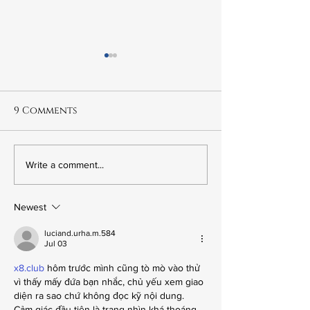
9 Comments
6.20 Fred Korematsu:
6.19 "Goodnig
Write a comment...
The Wrong Kind of
Sweet Wife:" 
American
in Mission Hi
Newest
luciand.urha.m.584
Jul 03
x8.club
 hôm trước mình cũng tò mò vào thử 
vì thấy mấy đứa bạn nhắc, chủ yếu xem giao 
diện ra sao chứ không đọc kỹ nội dung. 
Cảm giác đầu tiên là trang nhìn khá thoáng, 