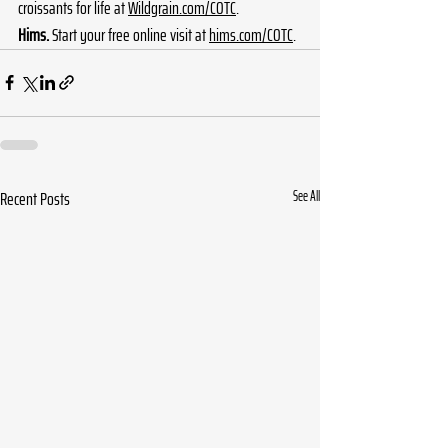
croissants for life at 
Wildgrain.com/COTC
.
Hims.
 Start your free online visit at 
hims.com/COTC
.
Recent Posts
See All