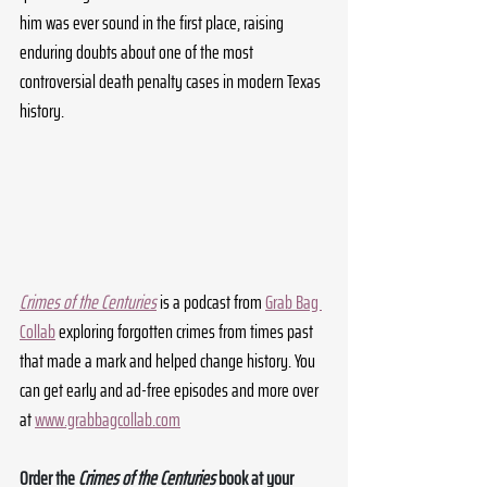
him was ever sound in the first place, raising 
enduring doubts about one of the most 
controversial death penalty cases in modern Texas 
history.
Crimes of the Centuries
 is a podcast from 
Grab Bag 
Collab
 exploring forgotten crimes from times past 
that made a mark and helped change history. You 
can get early and ad-free episodes and more over 
at 
www.grabbagcollab.com
Order the 
Crimes of the Centuries
 book at your 