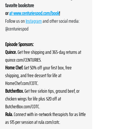
favorite bookstore 
or 
at 
www.centuriespod.com/book
!
Follow us on 
Instagram
 and other social media: 
@centuriespod
Episode Sponsors:
Quince.
 Get free shipping and 365-day returns at 
quince.com/CENTURIES
.
Home Chef.
 Get 50% off your first box, free 
shipping, and free dessert for life at 
HomeChef.com/COTC
.
ButcherBox.
 Get free sirloin tips, ground beef, or 
chicken wings for life plus $20 off at 
ButcherBox.com/COTC
.
Rula.
 Connect with in-network therapists for as little 
as $15 per session at 
rula.com/cotc
.