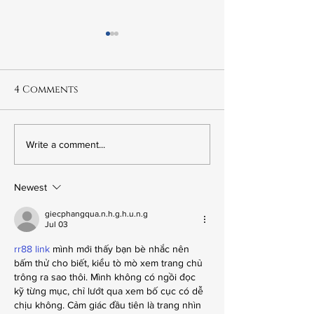
4 Comments
6.21 The Murder of
6.20 Fred Kor
Write a comment...
Leslie Preer
The Wrong Ki
American
Newest
giecphangqua.n.h.g.h.u.n.g
Jul 03
rr88 link
 mình mới thấy bạn bè nhắc nên 
bấm thử cho biết, kiểu tò mò xem trang chủ 
trông ra sao thôi. Mình không có ngồi đọc 
kỹ từng mục, chỉ lướt qua xem bố cục có dễ 
chịu không. Cảm giác đầu tiên là trang nhìn 